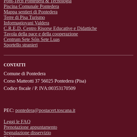
Pont-Tech Pontedera & Tecnologia
Piscina Comunale Pontedera
Mappa sentieri di Pontedera
Terre di Pisa Turismo
Informagiovani Valdera
C.R.E.D. Centro Risorse Educative e Didattiche
Tavola della pace e della cooperazione
Centrum Sete Sóis Sete Luas
Sportello stranieri
CONTATTI
Comune di Pontedera
Corso Matteotti 37 56025 Pontedera (Pisa)
Codice fiscale / P. IVA:00353170509
PEC:
pontedera@postacert.toscana.it
Leggi le FAQ
Prenotazione appuntamento
Segnalazione disservizio