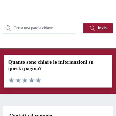
Invio
Cerca una parola chiave
Quanto sono chiare le informazioni su
questa pagina?
Rating:
Valuta 1 stelle su 5
Valuta 2 stelle su 5
Valuta 3 stelle su 5
Valuta 4 stelle su 5
Valuta 5 stelle su 5
Contatta il comune